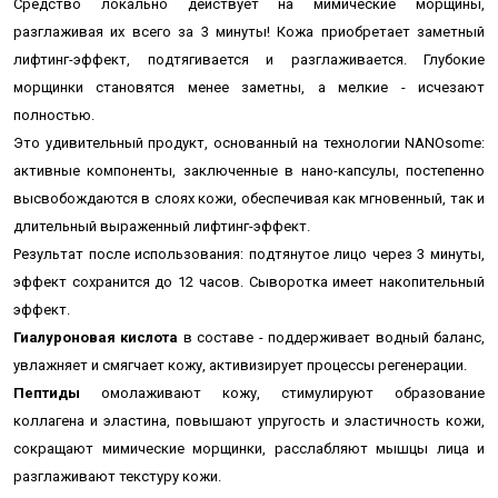
Средство локально действует на мимические морщины,
разглаживая их всего за 3 минуты! Кожа приобретает заметный
лифтинг-эффект, подтягивается и разглаживается. Глубокие
морщинки становятся менее заметны, а мелкие - исчезают
полностью.
Это удивительный продукт, основанный на технологии NANOsome:
активные компоненты, заключенные в нано-капсулы, постепенно
высвобождаются в слоях кожи, обеспечивая как мгновенный, так и
длительный выраженный лифтинг-эффект.
Результат после использования: подтянутое лицо через 3 минуты,
эффект сохранится до 12 часов. Сыворотка имеет накопительный
эффект.
Гиалуроновая кислота
в составе - поддерживает водный баланс,
увлажняет и смягчает кожу, активизирует процессы регенерации.
Пептиды
омолаживают кожу, стимулируют образование
коллагена и эластина, повышают упругость и эластичность кожи,
сокращают мимические морщинки, расслабляют мышцы лица и
разглаживают текстуру кожи.