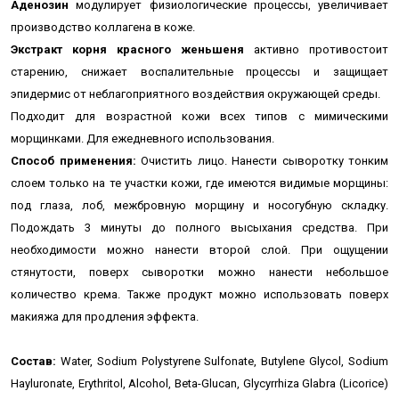
Аденозин
модулирует физиологические процессы, увеличивает
производство коллагена в коже.
Экстракт корня красного женьшеня
активно противостоит
старению, снижает воспалительные процессы и защищает
эпидермис от неблагоприятного воздействия окружающей среды.
Подходит для возрастной кожи всех типов с мимическими
морщинками. Для ежедневного использования.
Способ применения:
Очистить лицо. Нанести сыворотку тонким
слоем только на те участки кожи
, где имеются видимые морщины:
под глаза, лоб, межбровную морщину и носогубную складку.
Подождать 3 минуты до полного высыхания средства.
П
ри
необходимости можно нанести второй слой.
При ощущении
стянутости, поверх сыворотки можно нанести небольшое
количество крема. Также продукт можно использовать
поверх
макияжа для продления эффекта.
Состав:
Water, Sodium Polystyrene Sulfonate, Butylene Glycol, Sodium
Hayluronate, Erythritol, Alcohol, Beta-Glucan, Glycyrrhiza Glabra (Licorice)