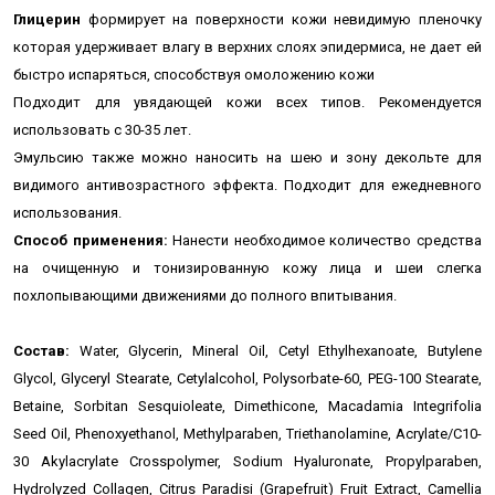
Глицерин
формирует на поверхности кожи невидимую пленочку
которая удерживает влагу в верхних слоях эпидермиса, не дает ей
быстро испаряться, способствуя омоложению кожи
Подходит для увядающей кожи всех типов. Рекомендуется
использовать с 30-35 лет.
Эмульсию также можно наносить на шею и зону декольте для
видимого антивозрастного эффекта. Подходит д
ля ежедневного
использования.
Способ применения:
Нанести необходимое количество средства
на очищенную и тонизированную кожу лица и шеи слегка
похлопывающими движениями до полного впитывания.
Состав:
Water, Glycerin, Mineral Oil, Cetyl Ethylhexanoate, Butylene
Glycol, Glyceryl Stearate, Cetylalcohol, Polysorbate-60, PEG-100 Stearate,
Betaine, Sorbitan Sesquioleate, Dimethicone, Macadamia Integrifolia
Seed Oil, Phenoxyethanol, Methylparaben, Triethanolamine, Acrylate/C10-
30 Akylacrylate Crosspolymer, Sodium Hyaluronate, Propylparaben,
Hydrolyzed Collagen, Citrus Paradisi (Grapefruit) Fruit Extract, Camellia