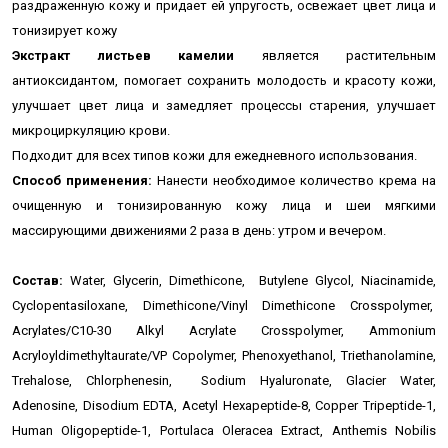
раздраженную кожу и придает ей упругость, освежает цвет лица и
тонизирует кожу
Экстракт листьев камелии
является растительным
антиоксидантом, помогает сохранить молодость и красоту кожи,
улучшает цвет лица и замедляет процессы старения, улучшает
микроциркуляцию крови.
Подходит для всех типов кожи для ежедневного использования.
Способ применения:
Нанести необходимое количество крема на
очищенную и тонизированную кожу лица и шеи мягкими
массирующими движениями 2 раза в день: утром и вечером.
Состав:
Water, Glycerin, Dimethicone, Butylene Glycol, Niacinamide,
Cyclopentasiloxane, Dimethicone/Vinyl Dimethicone Crosspolymer,
Acrylates/C10-30 Alkyl Acrylate Crosspolymer, Ammonium
Acryloyldimethyltaurate/VP Copolymer, Phenoxyethanol, Triethanolamine,
Trehalose, Chlorphenesin, Sodium Hyaluronate, Glacier Water,
Adenosine, Disodium EDTA, Acetyl Hexapeptide-8, Copper Tripeptide-1,
Human Oligopeptide-1, Portulaca Oleracea Extract, Anthemis Nobilis